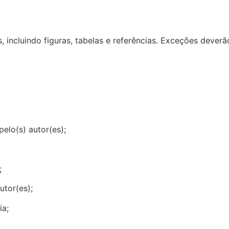
 incluindo figuras, tabelas e referências. Exceções deverã
pelo(s) autor(es);
;
utor(es);
ia;