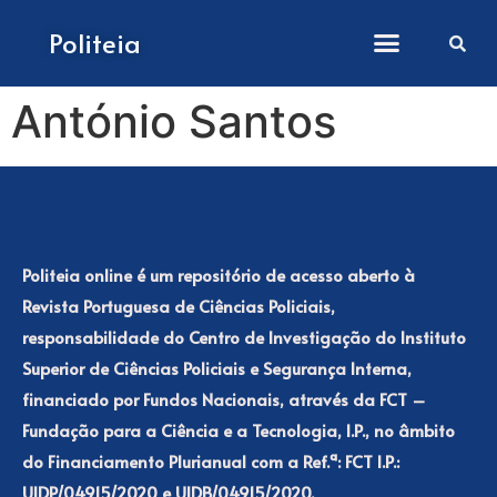
Como submeter artigos
Politeia
António Santos
Politeia online é um repositório de acesso aberto à
Revista Portuguesa de Ciências Policiais,
responsabilidade do Centro de Investigação do Instituto
Superior de Ciências Policiais e Segurança Interna,
financiado por Fundos Nacionais, através da FCT –
Fundação para a Ciência e a Tecnologia, I.P., no âmbito
do Financiamento Plurianual com a Ref.ª: FCT I.P.:
UIDP/04915/2020 e UIDB/04915/2020.