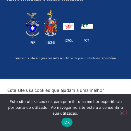
FCT
ICPOL
PSP
ISCPSI
Para mais informações consulte a
política de privacidade
do repositório.
Este site usa cookies que ajudam a uma melhor
experiência de navegação no site. Ao clicar no botão
“Aceitar” ou continuar a visualizar o nosso site, você
Este site utiliza cookies para permitir uma melhor experiência
concorda com o uso de cookies no nosso site.
por parte do utilizador. Ao navegar no site estará a consentir a
sua utilização.
ACEITAR
Ok