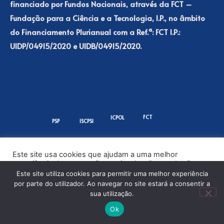
financiado por Fundos Nacionais, através da FCT –
Fundação para a Ciência e a Tecnologia, I.P., no âmbito
do Financiamento Plurianual com a Ref.ª: FCT I.P.:
UIDP/04915/2020 e UIDB/04915/2020.
FCT
ICPOL
PSP
ISCPSI
Para mais informações consulte a
política de privacidade
do repositório.
Este site usa cookies que ajudam a uma melhor
experiência de navegação no site. Ao clicar no botão
“Aceitar” ou continuar a visualizar o nosso site, você
Este site utiliza cookies para permitir uma melhor experiência
concorda com o uso de cookies no nosso site.
por parte do utilizador. Ao navegar no site estará a consentir a
sua utilização.
ACEITAR
Ok