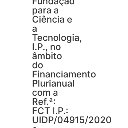
Fundação
para a
Ciência e
a
Tecnologia,
I.P., no
âmbito
do
Financiamento
Plurianual
com a
Ref.ª:
FCT I.P.:
UIDP/04915/2020