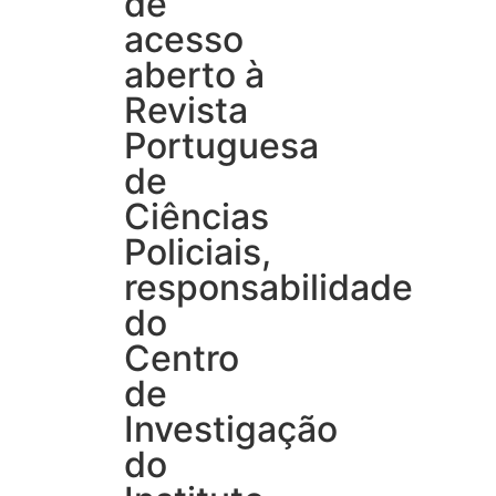
de
acesso
aberto à
Revista
Portuguesa
de
Ciências
Policiais,
responsabilidade
do
Centro
de
Investigação
do