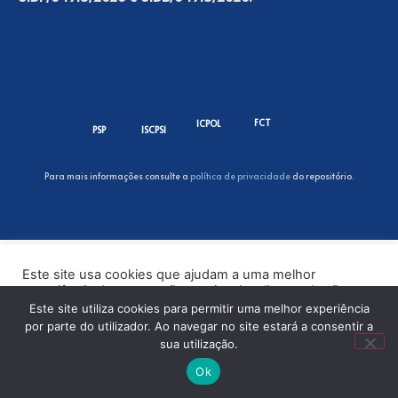
FCT
ICPOL
PSP
ISCPSI
Para mais informações consulte a
política de privacidade
do repositório.
Este site usa cookies que ajudam a uma melhor
experiência de navegação no site. Ao clicar no botão
“Aceitar” ou continuar a visualizar o nosso site, você
Este site utiliza cookies para permitir uma melhor experiência
concorda com o uso de cookies no nosso site.
por parte do utilizador. Ao navegar no site estará a consentir a
sua utilização.
ACEITAR
Ok