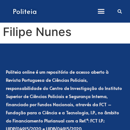
Como submeter artigos
Politeia
Filipe Nunes
Politeia online é um repositório de acesso aberto à
Revista Portuguesa de Ciências Policiais,
responsabilidade do Centro de Investigação do Instituto
Superior de Ciências Policiais e Segurança Interna,
financiado por Fundos Nacionais, através da FCT –
Fundação para a Ciência e a Tecnologia, I.P., no âmbito
do Financiamento Plurianual com a Ref.ª: FCT I.P.:
UIDP/04915/2020 e UIDB/04915/2020.