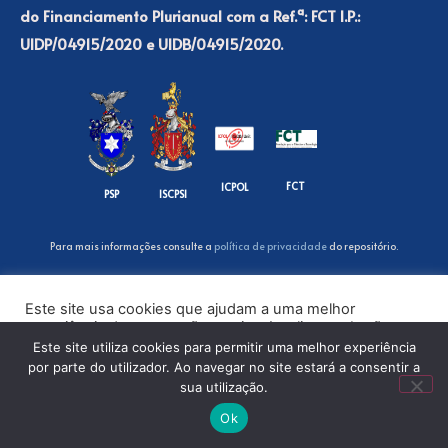
do Financiamento Plurianual com a Ref.ª: FCT I.P.:
UIDP/04915/2020 e UIDB/04915/2020.
FCT
ICPOL
PSP
ISCPSI
Para mais informações consulte a
política de privacidade
do repositório.
Este site usa cookies que ajudam a uma melhor
experiência de navegação no site. Ao clicar no botão
“Aceitar” ou continuar a visualizar o nosso site, você
Este site utiliza cookies para permitir uma melhor experiência
concorda com o uso de cookies no nosso site.
por parte do utilizador. Ao navegar no site estará a consentir a
sua utilização.
ACEITAR
Ok