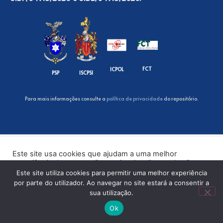
FCT
ICPOL
PSP
ISCPSI
Para mais informações consulte a
política de privacidade
do repositório.
Este site usa cookies que ajudam a uma melhor
experiência de navegação no site. Ao clicar no botão
“Aceitar” ou continuar a visualizar o nosso site, você
Este site utiliza cookies para permitir uma melhor experiência
concorda com o uso de cookies no nosso site.
por parte do utilizador. Ao navegar no site estará a consentir a
sua utilização.
ACEITAR
Ok