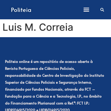
Como submeter artigos
Politeia
Luis M. Correia
Politeia online é um repositório de acesso aberto à
Revista Portuguesa de Ciências Policiais,
responsabilidade do Centro de Investigação do Instituto
Superior de Ciências Policiais e Segurança Interna,
financiado por Fundos Nacionais, através da FCT –
Fundação para a Ciência e a Tecnologia, I.P., no âmbito
do Financiamento Plurianual com a Ref.ª: FCT I.P.:
UIDP/04915/2020 e UIDB/04915/2020.