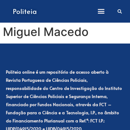
Como submeter artigos
Politeia
Miguel Macedo
Politeia online é um repositório de acesso aberto à
Revista Portuguesa de Ciências Policiais,
responsabilidade do Centro de Investigação do Instituto
Superior de Ciências Policiais e Segurança Interna,
financiado por Fundos Nacionais, através da FCT –
Fundação para a Ciência e a Tecnologia, I.P., no âmbito
do Financiamento Plurianual com a Ref.ª: FCT I.P.:
UIDP/04915/2020 e UIDB/04915/2020.