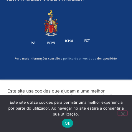
FCT
ICPOL
PSP
ISCPSI
Para mais informações consulte a
política de privacidade
do repositório.
Este site usa cookies que ajudam a uma melhor
experiência de navegação no site. Ao clicar no botão
“Aceitar” ou continuar a visualizar o nosso site, você
Este site utiliza cookies para permitir uma melhor experiência
concorda com o uso de cookies no nosso site.
por parte do utilizador. Ao navegar no site estará a consentir a
sua utilização.
ACEITAR
Ok