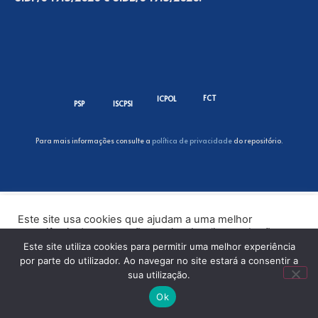
FCT
ICPOL
PSP
ISCPSI
Para mais informações consulte a
política de privacidade
do repositório.
Este site usa cookies que ajudam a uma melhor
experiência de navegação no site. Ao clicar no botão
“Aceitar” ou continuar a visualizar o nosso site, você
Este site utiliza cookies para permitir uma melhor experiência
concorda com o uso de cookies no nosso site.
por parte do utilizador. Ao navegar no site estará a consentir a
sua utilização.
ACEITAR
Ok