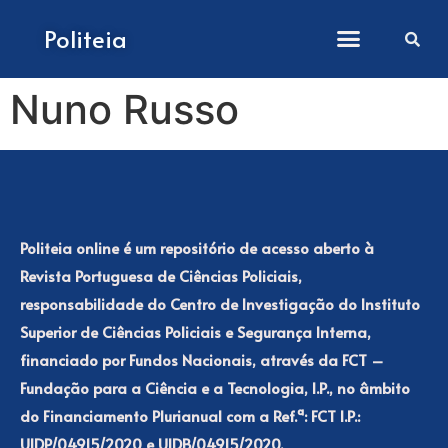
Como submeter artigos
Politeia
Nuno Russo
Politeia online é um repositório de acesso aberto à
Revista Portuguesa de Ciências Policiais,
responsabilidade do Centro de Investigação do Instituto
Superior de Ciências Policiais e Segurança Interna,
financiado por Fundos Nacionais, através da FCT –
Fundação para a Ciência e a Tecnologia, I.P., no âmbito
do Financiamento Plurianual com a Ref.ª: FCT I.P.:
UIDP/04915/2020 e UIDB/04915/2020.