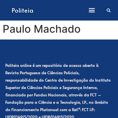
Como submeter artigos
Politeia
Paulo Machado
Politeia online é um repositório de acesso aberto à
Revista Portuguesa de Ciências Policiais,
responsabilidade do Centro de Investigação do Instituto
Superior de Ciências Policiais e Segurança Interna,
financiado por Fundos Nacionais, através da FCT –
Fundação para a Ciência e a Tecnologia, I.P., no âmbito
do Financiamento Plurianual com a Ref.ª: FCT I.P.:
UIDP/04915/2020 e UIDB/04915/2020.