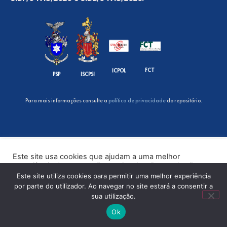
FCT
ICPOL
PSP
ISCPSI
Para mais informações consulte a
política de privacidade
do repositório.
Este site usa cookies que ajudam a uma melhor
experiência de navegação no site. Ao clicar no botão
“Aceitar” ou continuar a visualizar o nosso site, você
Este site utiliza cookies para permitir uma melhor experiência
concorda com o uso de cookies no nosso site.
por parte do utilizador. Ao navegar no site estará a consentir a
sua utilização.
ACEITAR
Ok