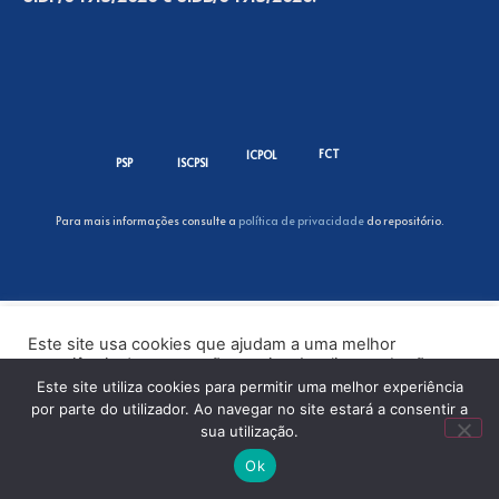
FCT
ICPOL
PSP
ISCPSI
Para mais informações consulte a
política de privacidade
do repositório.
Este site usa cookies que ajudam a uma melhor
experiência de navegação no site. Ao clicar no botão
“Aceitar” ou continuar a visualizar o nosso site, você
Este site utiliza cookies para permitir uma melhor experiência
concorda com o uso de cookies no nosso site.
por parte do utilizador. Ao navegar no site estará a consentir a
sua utilização.
ACEITAR
Ok