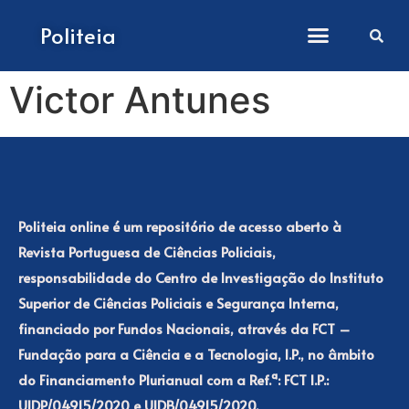
Como submeter artigos
Politeia
Victor Antunes
Politeia online é um repositório de acesso aberto à
Revista Portuguesa de Ciências Policiais,
responsabilidade do Centro de Investigação do Instituto
Superior de Ciências Policiais e Segurança Interna,
financiado por Fundos Nacionais, através da FCT –
Fundação para a Ciência e a Tecnologia, I.P., no âmbito
do Financiamento Plurianual com a Ref.ª: FCT I.P.:
UIDP/04915/2020 e UIDB/04915/2020.