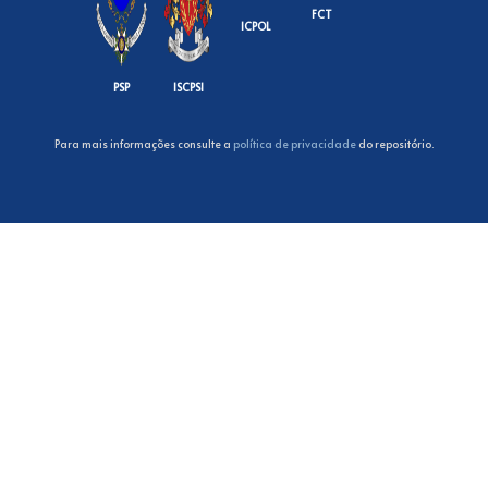
FCT
ICPOL
PSP
ISCPSI
Para mais informações consulte a
política de privacidade
do repositório.