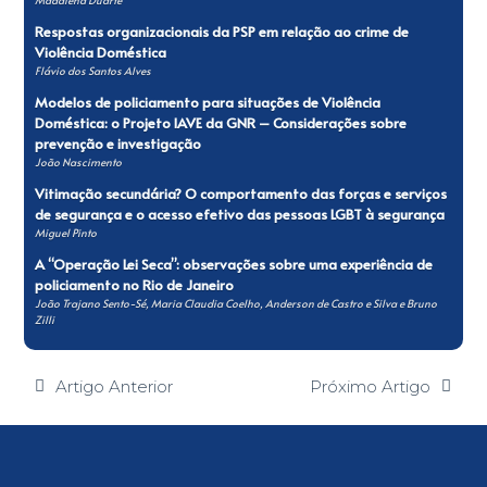
Respostas organizacionais da PSP em relação ao crime de
Violência Doméstica
Flávio dos Santos Alves
Modelos de policiamento para situações de Violência
Doméstica: o Projeto IAVE da GNR – Considerações sobre
prevenção e investigação
João Nascimento
Vitimação secundária? O comportamento das forças e serviços
de segurança e o acesso efetivo das pessoas LGBT à segurança
Miguel Pinto
A “Operação Lei Seca”: observações sobre uma experiência de
policiamento no Rio de Janeiro
João Trajano Sento-Sé, Maria Claudia Coelho, Anderson de Castro e Silva e Bruno
Zilli
Artigo Anterior
Próximo Artigo