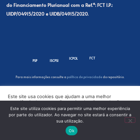
do Financiamento Plurianual com a Ref.ª: FCT I.P.:
UIDP/04915/2020 e UIDB/04915/2020.
FCT
ICPOL
PSP
ISCPSI
Para mais informações consulte a
política de privacidade
do repositório.
Este site usa cookies que ajudam a uma melhor
experiência de navegação no site. Ao clicar no botão
“Aceitar” ou continuar a visualizar o nosso site, você
Este site utiliza cookies para permitir uma melhor experiência
concorda com o uso de cookies no nosso site.
por parte do utilizador. Ao navegar no site estará a consentir a
sua utilização.
ACEITAR
Ok