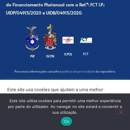
do Financiamento Plurianual com a Ref.ª: FCT I.P.:
UIDP/04915/2020 e UIDB/04915/2020.
FCT
ICPOL
PSP
ISCPSI
Para mais informações consulte a
política de privacidade
do repositório.
Este site usa cookies que ajudam a uma melhor
experiência de navegação no site. Ao clicar no botão
“Aceitar” ou continuar a visualizar o nosso site, você
Este site utiliza cookies para permitir uma melhor experiência
concorda com o uso de cookies no nosso site.
por parte do utilizador. Ao navegar no site estará a consentir a
sua utilização.
ACEITAR
Ok