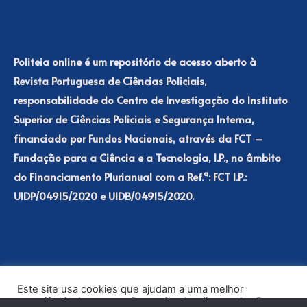
Politeia online é um repositório de acesso aberto à
Revista Portuguesa de Ciências Policiais,
responsabilidade do Centro de Investigação do Instituto
Superior de Ciências Policiais e Segurança Interna,
financiado por Fundos Nacionais, através da FCT –
Fundação para a Ciência e a Tecnologia, I.P., no âmbito
do Financiamento Plurianual com a Ref.ª: FCT I.P.:
UIDP/04915/2020 e UIDB/04915/2020.
Este site usa cookies que ajudam a uma melhor
experiência de navegação no site. Ao clicar no botão