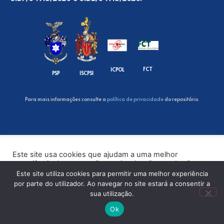
FCT
ICPOL
PSP
ISCPSI
Para mais informações consulte a
política de privacidade
do repositório.
Este site usa cookies que ajudam a uma melhor
experiência de navegação no site. Ao clicar no botão
“Aceitar” ou continuar a visualizar o nosso site, você
Este site utiliza cookies para permitir uma melhor experiência
concorda com o uso de cookies no nosso site.
por parte do utilizador. Ao navegar no site estará a consentir a
sua utilização.
ACEITAR
Ok