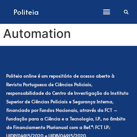
Como submeter artigos
Politeia
Automation
Politeia online é um repositório de acesso aberto à
Revista Portuguesa de Ciências Policiais,
responsabilidade do Centro de Investigação do Instituto
Superior de Ciências Policiais e Segurança Interna,
financiado por Fundos Nacionais, através da FCT –
Fundação para a Ciência e a Tecnologia, I.P., no âmbito
do Financiamento Plurianual com a Ref.ª: FCT I.P.:
UIDP/04915/2020 e UIDB/04915/2020.