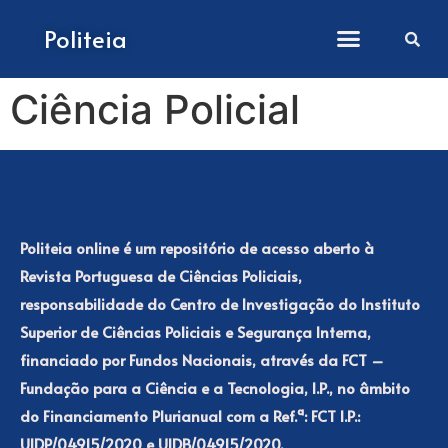
Como submeter artigos
Politeia
Ciência Policial
Politeia online é um repositório de acesso aberto à
Revista Portuguesa de Ciências Policiais,
responsabilidade do Centro de Investigação do Instituto
Superior de Ciências Policiais e Segurança Interna,
financiado por Fundos Nacionais, através da FCT –
Fundação para a Ciência e a Tecnologia, I.P., no âmbito
do Financiamento Plurianual com a Ref.ª: FCT I.P.:
UIDP/04915/2020 e UIDB/04915/2020.