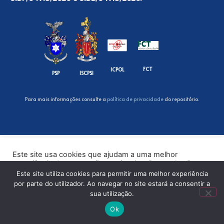
FCT
ICPOL
PSP
ISCPSI
Para mais informações consulte a
política de privacidade
do repositório.
Este site usa cookies que ajudam a uma melhor
experiência de navegação no site. Ao clicar no botão
“Aceitar” ou continuar a visualizar o nosso site, você
Este site utiliza cookies para permitir uma melhor experiência
concorda com o uso de cookies no nosso site.
por parte do utilizador. Ao navegar no site estará a consentir a
sua utilização.
ACEITAR
Ok