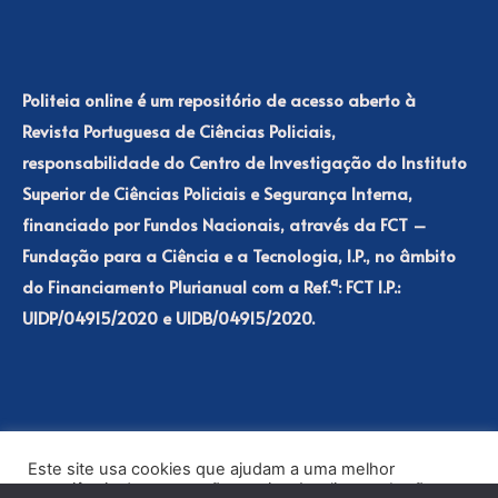
Politeia online é um repositório de acesso aberto à
Revista Portuguesa de Ciências Policiais,
responsabilidade do Centro de Investigação do Instituto
Superior de Ciências Policiais e Segurança Interna,
financiado por Fundos Nacionais, através da FCT –
Fundação para a Ciência e a Tecnologia, I.P., no âmbito
do Financiamento Plurianual com a Ref.ª: FCT I.P.:
UIDP/04915/2020 e UIDB/04915/2020.
Este site usa cookies que ajudam a uma melhor
experiência de navegação no site. Ao clicar no botão