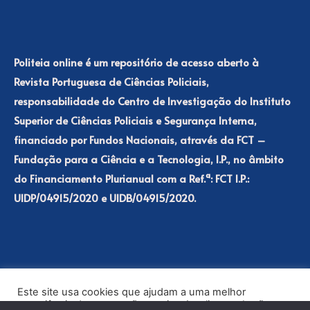
Politeia online é um repositório de acesso aberto à
Revista Portuguesa de Ciências Policiais,
responsabilidade do Centro de Investigação do Instituto
Superior de Ciências Policiais e Segurança Interna,
financiado por Fundos Nacionais, através da FCT –
Fundação para a Ciência e a Tecnologia, I.P., no âmbito
do Financiamento Plurianual com a Ref.ª: FCT I.P.:
UIDP/04915/2020 e UIDB/04915/2020.
Este site usa cookies que ajudam a uma melhor
experiência de navegação no site. Ao clicar no botão