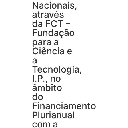
Nacionais,
através
da FCT –
Fundação
para a
Ciência e
a
Tecnologia,
I.P., no
âmbito
do
Financiamento
Plurianual
com a