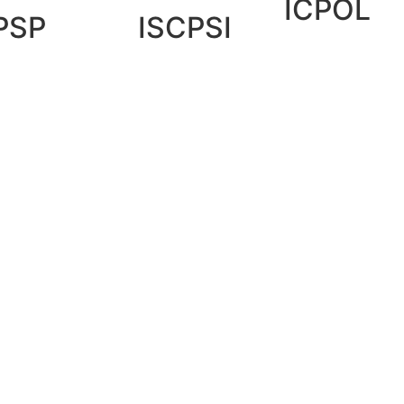
ICPOL
PSP
ISCPSI