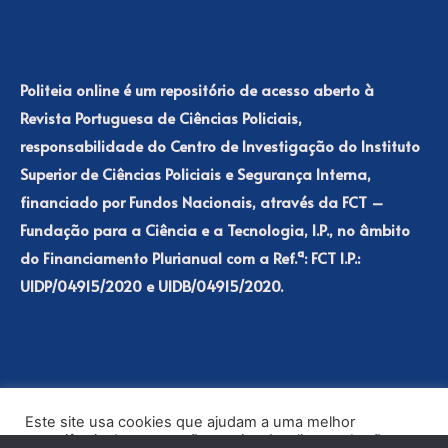
Politeia online é um repositório de acesso aberto à
Revista Portuguesa de Ciências Policiais,
responsabilidade do Centro de Investigação do Instituto
Superior de Ciências Policiais e Segurança Interna,
financiado por Fundos Nacionais, através da FCT –
Fundação para a Ciência e a Tecnologia, I.P., no âmbito
do Financiamento Plurianual com a Ref.ª: FCT I.P.:
UIDP/04915/2020 e UIDB/04915/2020.
Este site usa cookies que ajudam a uma melhor
experiência de navegação no site. Ao clicar no botão