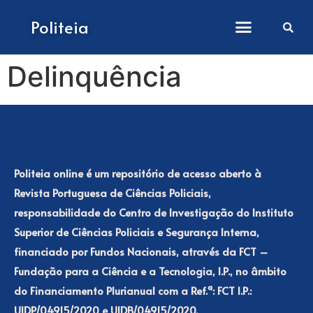
Como submeter artigos
Politeia
Delinquência
Politeia online é um repositório de acesso aberto à
Revista Portuguesa de Ciências Policiais,
responsabilidade do Centro de Investigação do Instituto
Superior de Ciências Policiais e Segurança Interna,
financiado por Fundos Nacionais, através da FCT –
Fundação para a Ciência e a Tecnologia, I.P., no âmbito
do Financiamento Plurianual com a Ref.ª: FCT I.P.:
UIDP/04915/2020 e UIDB/04915/2020.