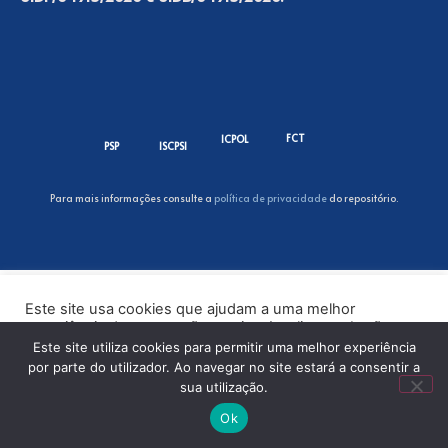
FCT
ICPOL
PSP
ISCPSI
Para mais informações consulte a
política de privacidade
do repositório.
Este site usa cookies que ajudam a uma melhor
experiência de navegação no site. Ao clicar no botão
“Aceitar” ou continuar a visualizar o nosso site, você
Este site utiliza cookies para permitir uma melhor experiência
concorda com o uso de cookies no nosso site.
por parte do utilizador. Ao navegar no site estará a consentir a
sua utilização.
ACEITAR
Ok