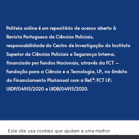
Politeia online é um repositório de acesso aberto à
Revista Portuguesa de Ciências Policiais,
responsabilidade do Centro de Investigação do Instituto
Superior de Ciências Policiais e Segurança Interna,
financiado por Fundos Nacionais, através da FCT –
Fundação para a Ciência e a Tecnologia, I.P., no âmbito
do Financiamento Plurianual com a Ref.ª: FCT I.P.:
UIDP/04915/2020 e UIDB/04915/2020.
Este site usa cookies que ajudam a uma melhor
experiência de navegação no site. Ao clicar no botão