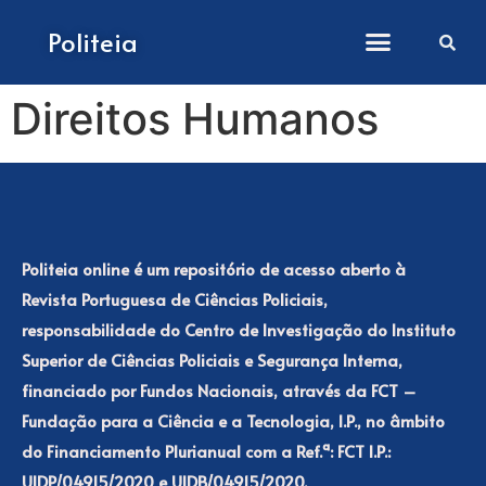
Como submeter artigos
Politeia
Direitos Humanos
Politeia online é um repositório de acesso aberto à
Revista Portuguesa de Ciências Policiais,
responsabilidade do Centro de Investigação do Instituto
Superior de Ciências Policiais e Segurança Interna,
financiado por Fundos Nacionais, através da FCT –
Fundação para a Ciência e a Tecnologia, I.P., no âmbito
do Financiamento Plurianual com a Ref.ª: FCT I.P.:
UIDP/04915/2020 e UIDB/04915/2020.