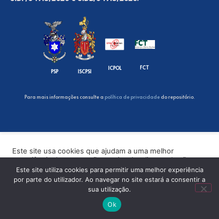
FCT
ICPOL
PSP
ISCPSI
Para mais informações consulte a
política de privacidade
do repositório.
Este site usa cookies que ajudam a uma melhor
experiência de navegação no site. Ao clicar no botão
“Aceitar” ou continuar a visualizar o nosso site, você
Este site utiliza cookies para permitir uma melhor experiência
concorda com o uso de cookies no nosso site.
por parte do utilizador. Ao navegar no site estará a consentir a
sua utilização.
ACEITAR
Ok