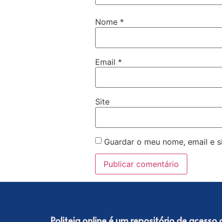
Nome
*
Email
*
Site
Guardar o meu nome, email e s
Politeia online é um repositório de acesso