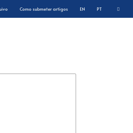
uivo
Como submeter artigos
EN
PT