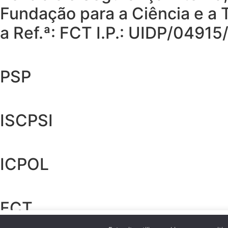
Fundação para a Ciência e a T
a Ref.ª: FCT I.P.: UIDP/049
PSP
ISCPSI
ICPOL
FCT
Este site usa cookies que ajudam a uma melhor experiência de