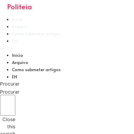
Politeia
Inicio
Arquivo
Como submeter artigos
EN
Menu
Inicio
Arquivo
Como submeter artigos
EN
Procurar
Procurar
Close
this
search