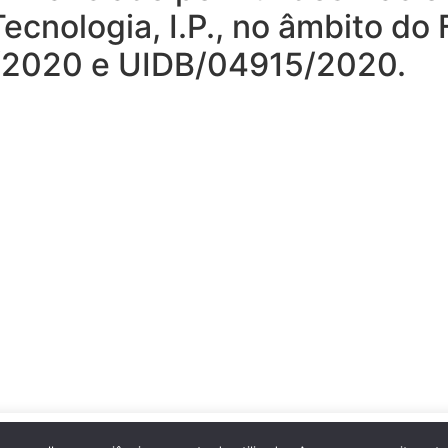
ecnologia, I.P., no âmbito do
15/2020 e UIDB/04915/2020.
 navegação no site. Ao clicar no botão “Aceitar” ou continuar a