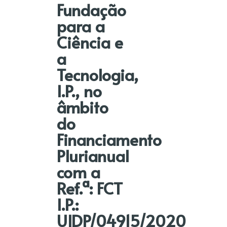
Fundação
para a
Ciência e
a
Tecnologia,
I.P., no
âmbito
do
Financiamento
Plurianual
com a
Ref.ª: FCT
I.P.:
UIDP/04915/2020