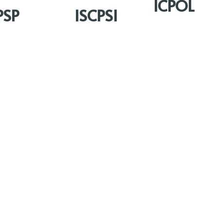
ICPOL
PSP
ISCPSI