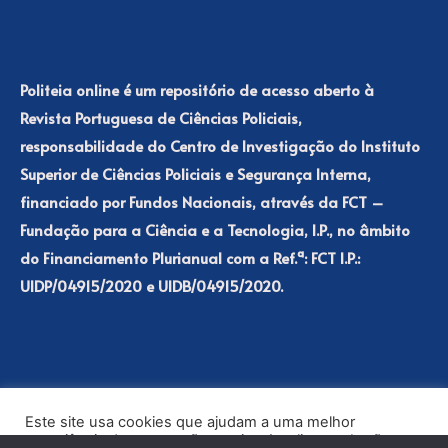
Politeia online é um repositório de acesso aberto à
Revista Portuguesa de Ciências Policiais,
responsabilidade do Centro de Investigação do Instituto
Superior de Ciências Policiais e Segurança Interna,
financiado por Fundos Nacionais, através da FCT –
Fundação para a Ciência e a Tecnologia, I.P., no âmbito
do Financiamento Plurianual com a Ref.ª: FCT I.P.:
UIDP/04915/2020 e UIDB/04915/2020.
Este site usa cookies que ajudam a uma melhor
experiência de navegação no site. Ao clicar no botão