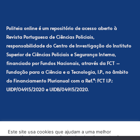
Politeia online é um repositório de acesso aberto à
Revista Portuguesa de Ciências Policiais,
responsabilidade do Centro de Investigação do Instituto
Superior de Ciências Policiais e Segurança Interna,
financiado por Fundos Nacionais, através da FCT –
Fundação para a Ciência e a Tecnologia, I.P., no âmbito
do Financiamento Plurianual com a Ref.ª: FCT I.P.:
UIDP/04915/2020 e UIDB/04915/2020.
Este site usa cookies que ajudam a uma melhor
experiência de navegação no site. Ao clicar no botão