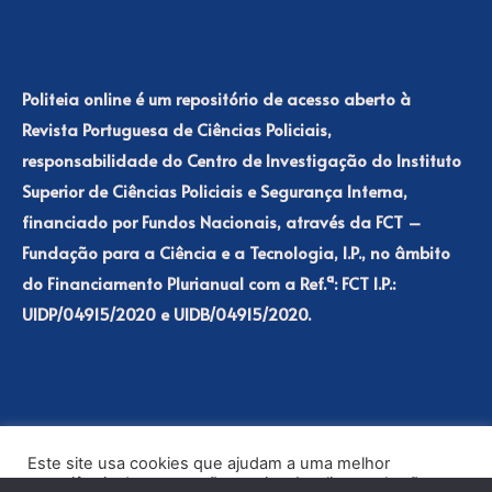
Politeia online é um repositório de acesso aberto à
Revista Portuguesa de Ciências Policiais,
responsabilidade do Centro de Investigação do Instituto
Superior de Ciências Policiais e Segurança Interna,
financiado por Fundos Nacionais, através da FCT –
Fundação para a Ciência e a Tecnologia, I.P., no âmbito
do Financiamento Plurianual com a Ref.ª: FCT I.P.:
UIDP/04915/2020 e UIDB/04915/2020.
Este site usa cookies que ajudam a uma melhor
experiência de navegação no site. Ao clicar no botão