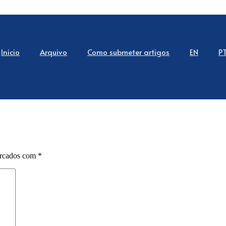
Inicio
Arquivo
Como submeter artigos
EN
P
arcados com
*