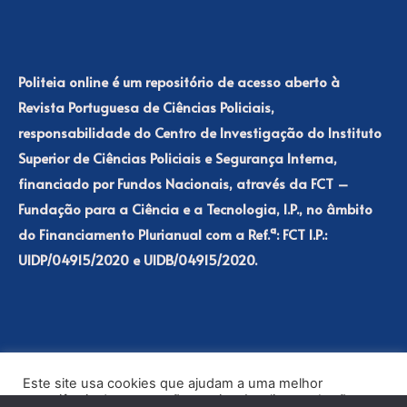
Politeia online é um repositório de acesso aberto à
Revista Portuguesa de Ciências Policiais,
responsabilidade do Centro de Investigação do Instituto
Superior de Ciências Policiais e Segurança Interna,
financiado por Fundos Nacionais, através da FCT –
Fundação para a Ciência e a Tecnologia, I.P., no âmbito
do Financiamento Plurianual com a Ref.ª: FCT I.P.:
UIDP/04915/2020 e UIDB/04915/2020.
Este site usa cookies que ajudam a uma melhor
experiência de navegação no site. Ao clicar no botão