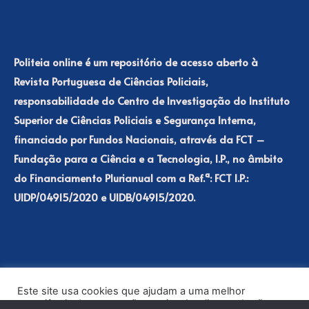
Politeia online é um repositório de acesso aberto à
Revista Portuguesa de Ciências Policiais,
responsabilidade do Centro de Investigação do Instituto
Superior de Ciências Policiais e Segurança Interna,
financiado por Fundos Nacionais, através da FCT –
Fundação para a Ciência e a Tecnologia, I.P., no âmbito
do Financiamento Plurianual com a Ref.ª: FCT I.P.:
UIDP/04915/2020 e UIDB/04915/2020.
Este site usa cookies que ajudam a uma melhor
experiência de navegação no site. Ao clicar no botão