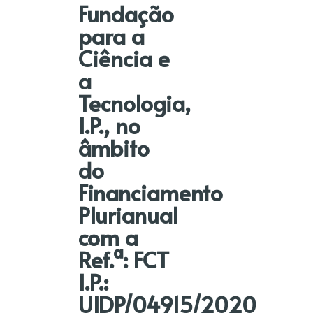
Fundação
para a
Ciência e
a
Tecnologia,
I.P., no
âmbito
do
Financiamento
Plurianual
com a
Ref.ª: FCT
I.P.:
UIDP/04915/2020