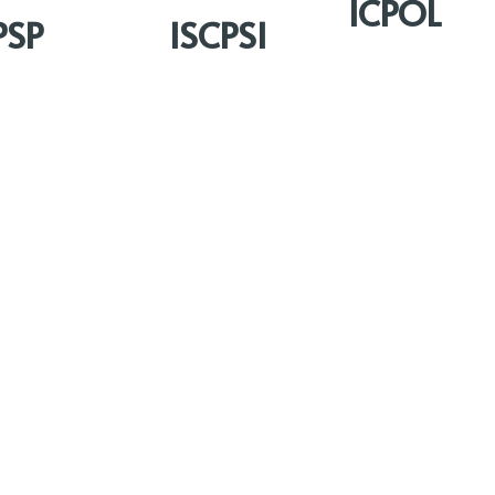
ICPOL
PSP
ISCPSI