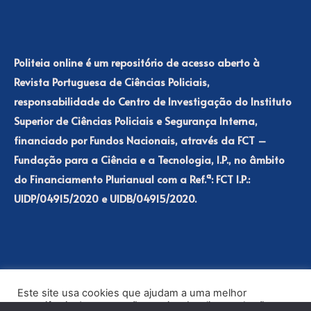
Politeia online é um repositório de acesso aberto à
Revista Portuguesa de Ciências Policiais,
responsabilidade do Centro de Investigação do Instituto
Superior de Ciências Policiais e Segurança Interna,
financiado por Fundos Nacionais, através da FCT –
Fundação para a Ciência e a Tecnologia, I.P., no âmbito
do Financiamento Plurianual com a Ref.ª: FCT I.P.:
UIDP/04915/2020 e UIDB/04915/2020.
Este site usa cookies que ajudam a uma melhor
experiência de navegação no site. Ao clicar no botão