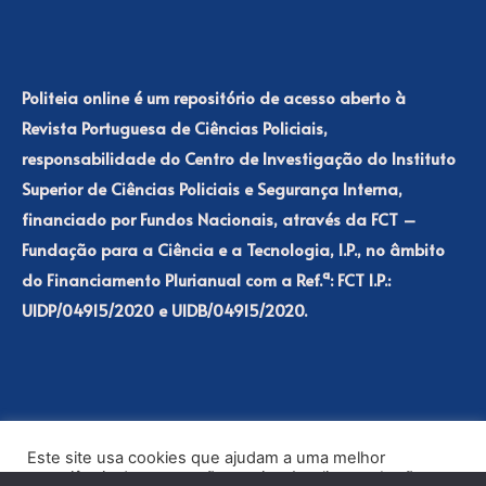
Politeia online é um repositório de acesso aberto à
Revista Portuguesa de Ciências Policiais,
responsabilidade do Centro de Investigação do Instituto
Superior de Ciências Policiais e Segurança Interna,
financiado por Fundos Nacionais, através da FCT –
Fundação para a Ciência e a Tecnologia, I.P., no âmbito
do Financiamento Plurianual com a Ref.ª: FCT I.P.:
UIDP/04915/2020 e UIDB/04915/2020.
Este site usa cookies que ajudam a uma melhor
experiência de navegação no site. Ao clicar no botão