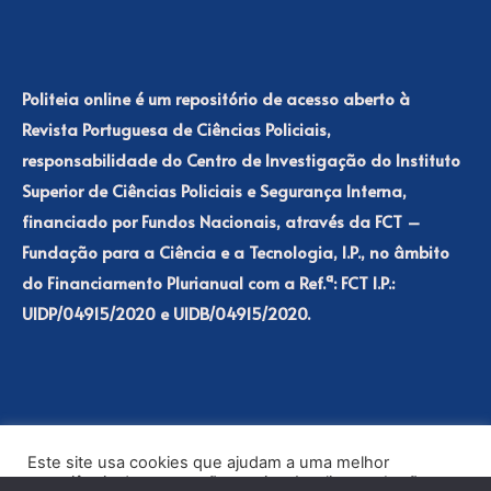
Politeia online é um repositório de acesso aberto à
Revista Portuguesa de Ciências Policiais,
responsabilidade do Centro de Investigação do Instituto
Superior de Ciências Policiais e Segurança Interna,
financiado por Fundos Nacionais, através da FCT –
Fundação para a Ciência e a Tecnologia, I.P., no âmbito
do Financiamento Plurianual com a Ref.ª: FCT I.P.:
UIDP/04915/2020 e UIDB/04915/2020.
Este site usa cookies que ajudam a uma melhor
experiência de navegação no site. Ao clicar no botão