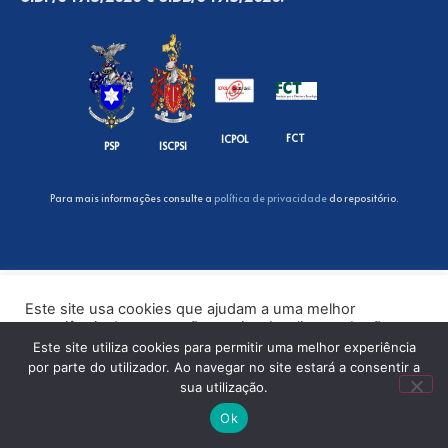
FCT
ICPOL
PSP
ISCPSI
Para mais informações consulte a
política de privacidade
do repositório.
Este site usa cookies que ajudam a uma melhor
experiência de navegação no site. Ao clicar no botão
“Aceitar” ou continuar a visualizar o nosso site, você
Este site utiliza cookies para permitir uma melhor experiência
concorda com o uso de cookies no nosso site.
por parte do utilizador. Ao navegar no site estará a consentir a
sua utilização.
ACEITAR
Ok