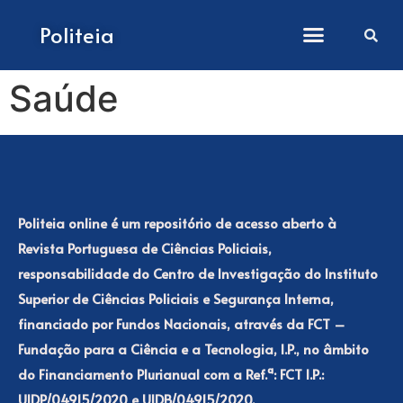
Como submeter artigos
Politeia
Saúde
Politeia online é um repositório de acesso aberto à
Revista Portuguesa de Ciências Policiais,
responsabilidade do Centro de Investigação do Instituto
Superior de Ciências Policiais e Segurança Interna,
financiado por Fundos Nacionais, através da FCT –
Fundação para a Ciência e a Tecnologia, I.P., no âmbito
do Financiamento Plurianual com a Ref.ª: FCT I.P.:
UIDP/04915/2020 e UIDB/04915/2020.