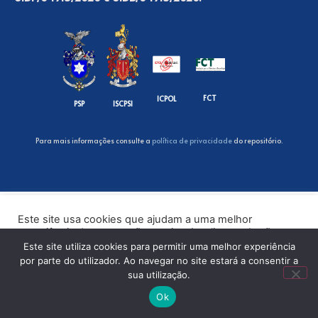
FCT
ICPOL
PSP
ISCPSI
Para mais informações consulte a
política de privacidade
do repositório.
Este site usa cookies que ajudam a uma melhor
experiência de navegação no site. Ao clicar no botão
“Aceitar” ou continuar a visualizar o nosso site, você
Este site utiliza cookies para permitir uma melhor experiência
concorda com o uso de cookies no nosso site.
por parte do utilizador. Ao navegar no site estará a consentir a
sua utilização.
ACEITAR
Ok