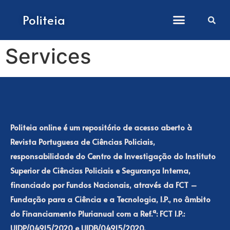
Como submeter artigos
Politeia
Services
Politeia online é um repositório de acesso aberto à
Revista Portuguesa de Ciências Policiais,
responsabilidade do Centro de Investigação do Instituto
Superior de Ciências Policiais e Segurança Interna,
financiado por Fundos Nacionais, através da FCT –
Fundação para a Ciência e a Tecnologia, I.P., no âmbito
do Financiamento Plurianual com a Ref.ª: FCT I.P.:
UIDP/04915/2020 e UIDB/04915/2020.