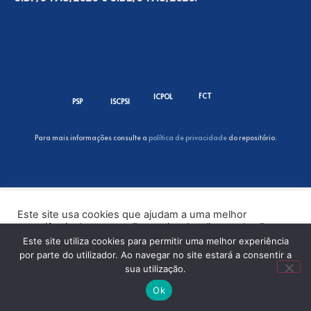
FCT
ICPOL
PSP
ISCPSI
Para mais informações consulte a
política de privacidade
do repositório.
Este site usa cookies que ajudam a uma melhor
experiência de navegação no site. Ao clicar no botão
“Aceitar” ou continuar a visualizar o nosso site, você
Este site utiliza cookies para permitir uma melhor experiência
concorda com o uso de cookies no nosso site.
por parte do utilizador. Ao navegar no site estará a consentir a
sua utilização.
ACEITAR
Ok