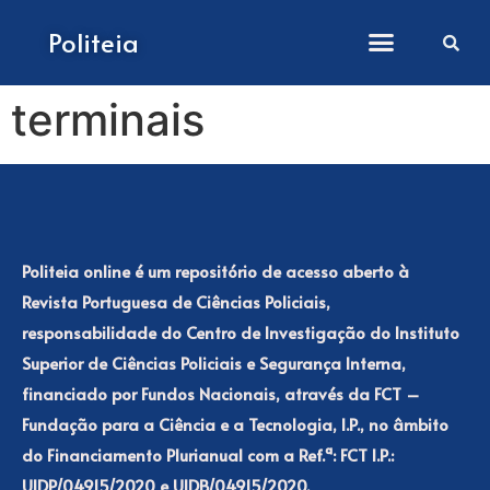
Como submeter artigos
Politeia
terminais
Politeia online é um repositório de acesso aberto à
Revista Portuguesa de Ciências Policiais,
responsabilidade do Centro de Investigação do Instituto
Superior de Ciências Policiais e Segurança Interna,
financiado por Fundos Nacionais, através da FCT –
Fundação para a Ciência e a Tecnologia, I.P., no âmbito
do Financiamento Plurianual com a Ref.ª: FCT I.P.:
UIDP/04915/2020 e UIDB/04915/2020.