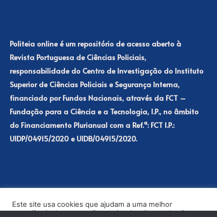
Politeia online é um repositório de acesso aberto à
Revista Portuguesa de Ciências Policiais,
responsabilidade do Centro de Investigação do Instituto
Superior de Ciências Policiais e Segurança Interna,
financiado por Fundos Nacionais, através da FCT –
Fundação para a Ciência e a Tecnologia, I.P., no âmbito
do Financiamento Plurianual com a Ref.ª: FCT I.P.:
UIDP/04915/2020 e UIDB/04915/2020.
Este site usa cookies que ajudam a uma melhor
experiência de navegação no site. Ao clicar no botão