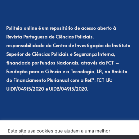
Politeia online é um repositório de acesso aberto à
Revista Portuguesa de Ciências Policiais,
responsabilidade do Centro de Investigação do Instituto
Superior de Ciências Policiais e Segurança Interna,
financiado por Fundos Nacionais, através da FCT –
Fundação para a Ciência e a Tecnologia, I.P., no âmbito
do Financiamento Plurianual com a Ref.ª: FCT I.P.:
UIDP/04915/2020 e UIDB/04915/2020.
Este site usa cookies que ajudam a uma melhor
experiência de navegação no site. Ao clicar no botão