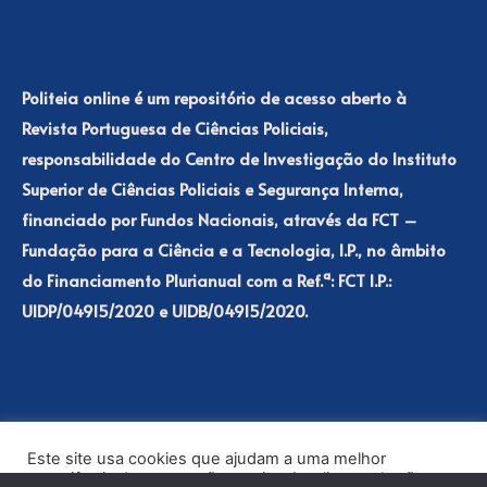
Politeia online é um repositório de acesso aberto à
Revista Portuguesa de Ciências Policiais,
responsabilidade do Centro de Investigação do Instituto
Superior de Ciências Policiais e Segurança Interna,
financiado por Fundos Nacionais, através da FCT –
Fundação para a Ciência e a Tecnologia, I.P., no âmbito
do Financiamento Plurianual com a Ref.ª: FCT I.P.:
UIDP/04915/2020 e UIDB/04915/2020.
Este site usa cookies que ajudam a uma melhor
experiência de navegação no site. Ao clicar no botão