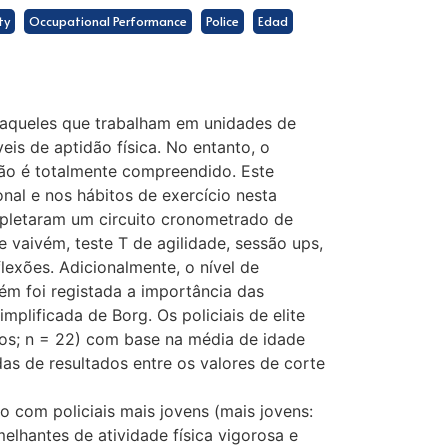
ty
Occupational Performance
Police
Edad
e aqueles que trabalham em unidades de
veis de aptidão física. No entanto, o
não é totalmente compreendido. Este
nal e nos hábitos de exercício nesta
mpletaram um circuito cronometrado de
e vaivém, teste T de agilidade, sessão ups,
flexões. Adicionalmente, o nível de
bém foi registada a importância das
mplificada de Borg. Os policiais de elite
anos; n = 22) com base na média de idade
das de resultados entre os valores de corte
 com policiais mais jovens (mais jovens:
elhantes de atividade física vigorosa e