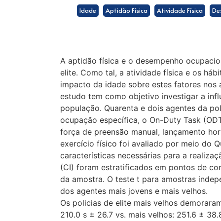
Idade
Aptidão Física
Atividade Física
De
A aptidão física e o desempenho ocupacion
elite. Como tal, a atividade física e os há
impacto da idade sobre estes fatores nos 
estudo tem como objetivo investigar a inf
população. Quarenta e dois agentes da po
ocupação específica, o On-Duty Task (ODT),
força de preensão manual, lançamento horiz
exercício físico foi avaliado por meio do Q
características necessárias para a realizaç
(CI) foram estratificados em pontos de co
da amostra. O teste t para amostras indepe
dos agentes mais jovens e mais velhos.
Os policias de elite mais velhos demorara
210.0 s ± 26.7 vs. mais velhos: 251.6 ± 38