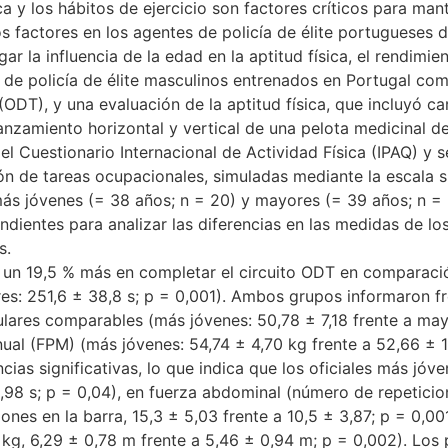
ica y los hábitos de ejercicio son factores críticos para mant
s factores en los agentes de policía de élite portugueses
gar la influencia de la edad en la aptitud física, el rendimi
 de policía de élite masculinos entrenados en Portugal co
(ODT), y una evaluación de la aptitud física, que incluyó ca
lanzamiento horizontal y vertical de una pelota medicinal de
 el Cuestionario Internacional de Actividad Física (IPAQ) y s
ión de tareas ocupacionales, simuladas mediante la escala si
 más jóvenes (= 38 años; n = 20) y mayores (= 39 años; n =
ndientes para analizar las diferencias en las medidas de lo
s.
n un 19,5 % más en completar el circuito ODT en comparaci
es: 251,6 ± 38,8 s; p = 0,001). Ambos grupos informaron fre
lares comparables (más jóvenes: 50,78 ± 7,18 frente a mayo
ual (FPM) (más jóvenes: 54,74 ± 4,70 kg frente a 52,66 ± 1
as significativas, lo que indica que los oficiales más jóve
0,98 s; p = 0,04), en fuerza abdominal (número de repeticio
ones en la barra, 15,3 ± 5,03 frente a 10,5 ± 3,87; p = 0,00
kg, 6,29 ± 0,78 m frente a 5,46 ± 0,94 m; p = 0,002). Los 