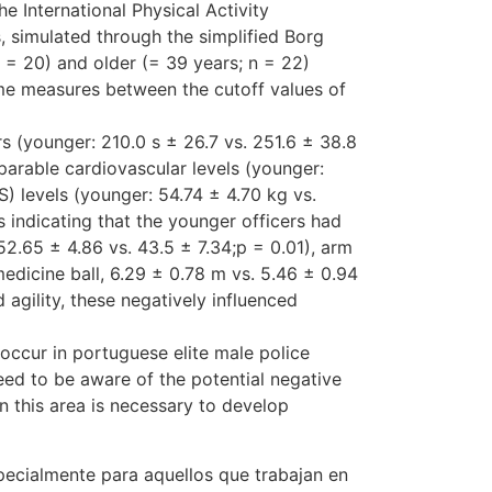
he International Physical Activity
, simulated through the simplified Borg
 n = 20) and older (= 39 years; n = 22)
me measures between the cutoff values of
s (younger: 210.0 s ± 26.7 vs. 251.6 ± 38.8
parable cardiovascular levels (younger:
S) levels (younger: 54.74 ± 4.70 kg vs.
 indicating that the younger officers had
 52.65 ± 4.86 vs. 43.5 ± 7.34;p = 0.01), arm
edicine ball, 6.29 ± 0.78 m vs. 5.46 ± 0.94
 agility, these negatively influenced
occur in portuguese elite male police
need to be aware of the potential negative
n this area is necessary to develop
specialmente para aquellos que trabajan en