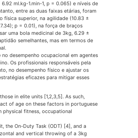
6.92 ml.kg-1.min-1, p = 0.065) e níveis de
anto, entre as duas faixas etárias, foram
 física superior, na agilidade (10.83 ±
7.34); p = 0.01), na força de braços
ssar uma bola medicinal de 3kg, 6.29 ±
e aptidão semelhantes, mas em termos de
al.
a e no desempenho ocupacional em agentes
eino. Os profissionais responsáveis pela
to, no desempenho físico e ajustar os
tratégias eficazes para mitigar esses
ose in elite units [1,2,3,5]. As such,
mpact of age on these factors in portuguese
n physical fitness, occupational
it, the On-Duty Task (ODT) [4], and a
rizontal and vertical throwing of a 3kg