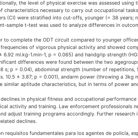
itionally, the level of physical exercise was assessed using t
f characteristics necessary to carry out occupational tasks
ers (CI) were stratified into cut-offs, younger (= 38 years;
t-sample t-test was used to analyze differences in outco
ger to complete the ODT circuit compared to younger officer
r frequencies of vigorous physical activity and showed com
 ± 6.92 ml.kg-1.min-1, p = 0.065) and handgrip strength (HG
nificant differences were found between the two agegroups
.98 s; p = 0.04), abdominal strength (number of repetitions,
vs. 10.5 ± 3.87; p = 0.001), andarm power (throwing a 3kg m
 similar aptitude characteristics, but in terms of power and
 declines in physical fitness and occupational performance 
hysical activity and training. Law enforcement professionals 
d adjust training programs accordingly. Further research i
related declines.
son requisitos fundamentales para los agentes de policía, e