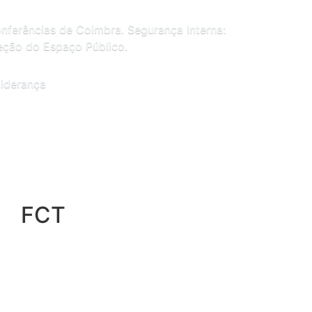
nferências de Coimbra. Segurança Interna:
teção do Espaço Público.
Liderança
FCT