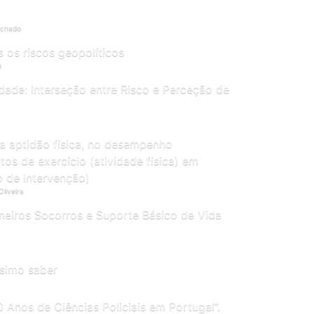
achado
 os riscos geopolíticos
s
dade: Interseção entre Risco e Perceção de
na aptidão física, no desempenho
tos de exercício (atividade física) em
o de Intervenção)
Oliveira
eiros Socorros e Suporte Básico de Vida
ssimo saber
0 Anos de Ciências Policiais em Portugal”.