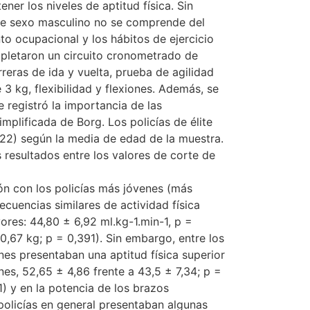
ener los niveles de aptitud física. Sin
 de sexo masculino no se comprende del
ento ocupacional y los hábitos de ejercicio
mpletaron un circuito cronometrado de
rreras de ida y vuelta, prueba de agilidad
 3 kg, flexibilidad y flexiones. Además, se
e registró la importancia de las
mplificada de Borg. Los policías de élite
 22) según la media de edad de la muestra.
s resultados entre los valores de corte de
ón con los policías más jóvenes (más
cuencias similares de actividad física
res: 44,80 ± 6,92 ml.kg-1.min-1, p =
0,67 kg; p = 0,391). Sin embargo, entre los
nes presentaban una aptitud física superior
nes, 52,65 ± 4,86 frente a 43,5 ± 7,34; p =
1) y en la potencia de los brazos
policías en general presentaban algunas