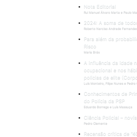
Nota Editorial
Rui Manuel Álvaro Marta e Paulo M
2024: A soma de todos
Roberto Narciso Andrade Fernande
Para além da probabili
Risco
Maria Brás
A influência da idade 
ocupacional e nos hábi
policias de elite (Corp
Luís Monteiro, Filipe Nunes e Pedro 
Conhecimentos de Prim
do Polícia da PSP
Eduardo Borrega e Luís Massuça
Ciência Policial – noví
Pedro Clemente
Recensão crítica de “4