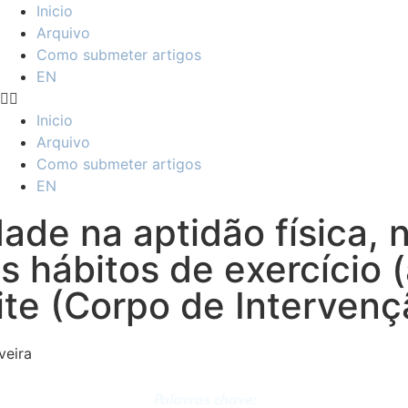
Inicio
Arquivo
Como submeter artigos
EN
Inicio
Arquivo
Como submeter artigos
EN
idade na aptidão física
 hábitos de exercício (
lite (Corpo de Intervenç
veira
Palavras chave: