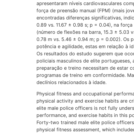
apresentaram níveis cardiovasculares compa
força de preensão manual (FPM) (mais joven
encontradas diferenças significativas, ind
0.89 vs. 11.67 ± 0.98 s; p = 0.04), na forç
(número de flexões na barra, 15.3 ± 5.03 v
0.78 m vs. 5.46 ± 0.94 m; p = 0.002). Os 
potência e agilidade, estas em relação à 
Os resultados do estudo sugerem que ocor
policiais masculinos de elite portugueses, 
preparação e treino necessitam de estar c
programas de treino em conformidade. Mais
declínios relacionados à idade.
Physical fitness and occupational performanc
physical activity and exercise habits are c
elite male police officers is not fully unde
performance, and exercise habits in this po
Forty-two trained male elite police office
physical fitness assessment, which included 