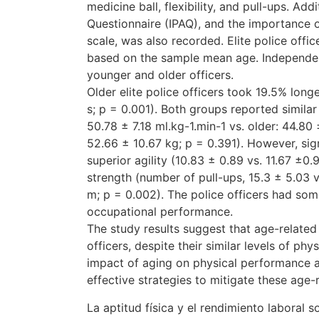
medicine ball, flexibility, and pull-ups. Add
Questionnaire (IPAQ), and the importance o
scale, was also recorded. Elite police offic
based on the sample mean age. Independen
younger and older officers.
Older elite police officers took 19.5% lon
s; p = 0.001). Both groups reported simila
50.78 ± 7.18 ml.kg-1.min-1 vs. older: 44.80
52.66 ± 10.67 kg; p = 0.391). However, sig
superior agility (10.83 ± 0.89 vs. 11.67 ±0
strength (number of pull-ups, 15.3 ± 5.03 
m; p = 0.002). The police officers had some
occupational performance.
The study results suggest that age-related
officers, despite their similar levels of p
impact of aging on physical performance an
effective strategies to mitigate these age-
La aptitud física y el rendimiento laboral 