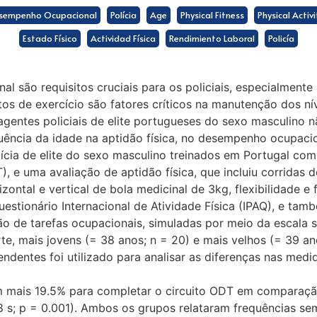
sempenho Ocupacional
Polícia
Age
Physical Fitness
Physical Activi
Estado Físico
Actividad Física
Rendimiento Laboral
Policía
al são requisitos cruciais para os policiais, especialment
bitos de exercício são fatores críticos na manutenção dos ní
agentes policiais de elite portugueses do sexo masculino 
luência da idade na aptidão física, no desempenho ocupacio
lícia de elite do sexo masculino treinados em Portugal co
 e uma avaliação de aptidão física, que incluiu corridas d
ontal e vertical de bola medicinal de 3kg, flexibilidade e 
uestionário Internacional de Atividade Física (IPAQ), e tam
ão de tarefas ocupacionais, simuladas por meio da escala si
rte, mais jovens (= 38 anos; n = 20) e mais velhos (= 39 
ndentes foi utilizado para analisar as diferenças nas medi
m mais 19.5% para completar o circuito ODT em comparação
.8 s; p = 0.001). Ambos os grupos relataram frequências sem