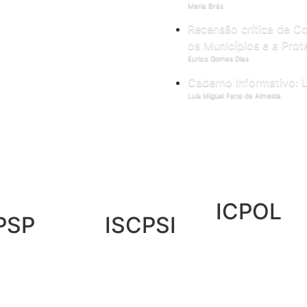
Maria Brás
Recensão crítica de Co
os Municípios e a Pro
Eurico Gomes Dias
Caderno Informativo: 
Luís Miguel Faria de Almeida
ICPOL
PSP
ISCPSI