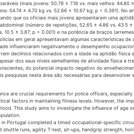
ráveis (mais jovens: 50.78 ± 7.18 vs. mais velhos: 44.80 ± 
s: 54.74 ± 4.70 kg vs. 52.66 ± 10.67 kg; p = 0.391). No ent
icando que os oficiais mais jovens apresentaram uma aptidão
a abdominal (número de repetições, 52.65 ± 4.86 vs. 43.5 ± 
s. 10.5 ± 3.87; p = 0.001) e na potência de braços (arreme
policias em geral apresentavam algumas características d
idade influenciaram negativamente o desempenho ocupacion
rem declínios relacionados com a idade na aptidão físic
apesar dos seus níveis semelhantes de atividade física e tr
onscientes, do potencial impacto negativo do envelhecimen
 pesquisas nesta área são necessárias para desenvolver es
e are crucial requirements for police officers, especially th
ritical factors in maintaining fitness levels. However, the i
rstood. This study aims to investigate the influence of age o
pulation.
rs in Portugal completed a timed occupational-specific circu
shuttle runs, agility T-test, sit-ups, handgrip strength, ho