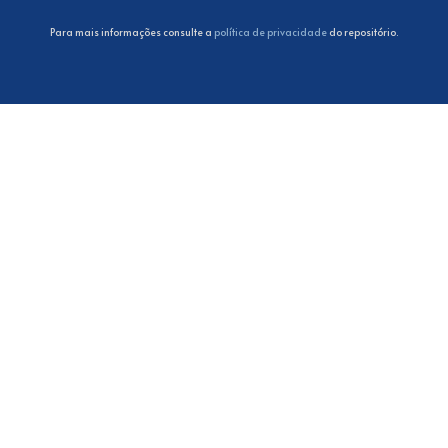
Para mais informações consulte a
política de privacidade
do repositório.