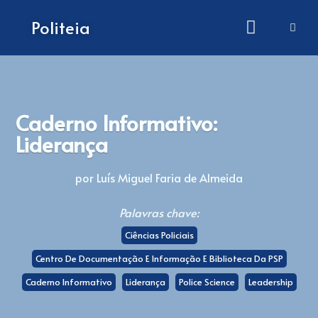
Como submeter artigos
Politeia
Caderno Informativo:
Liderança
por Luís Miguel Faria de Almeida
Palavras chave:
Ciências Policiais
Centro De Documentação E Informação E Biblioteca Da PSP
Caderno Informativo
Liderança
Police Science
Leadership