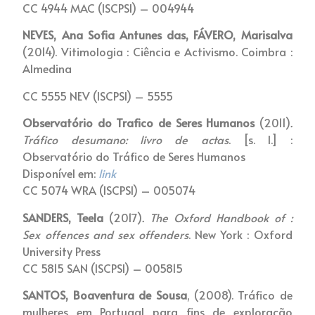
CC 4944 MAC (ISCPSI) – 004944
NEVES, Ana Sofia Antunes das, FÁVERO, Marisalva
(2014). Vitimologia : Ciência e Activismo. Coimbra :
Almedina
CC 5555 NEV (ISCPSI) – 5555
Observatório do Trafico de Seres Humanos
(2011)
.
Tráfico desumano: livro de actas
. [s. l.] :
Observatório do Tráfico de Seres Humanos
Disponível em:
link
CC 5074 WRA (ISCPSI) – 005074
SANDERS, Teela
(2017)
. The Oxford Handbook of :
Sex offences and sex offenders
. New York : Oxford
University Press
CC 5815 SAN (ISCPSI) – 005815
SANTOS, Boaventura de Sousa
, (2008). Tráfico de
mulheres em Portugal para fins de exploração