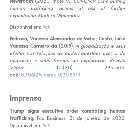
Newsroom
(2020, maio 9
).
COVID-19 crisis putting
human trafficking victims at risk of further
exploitation. Modern Diplomacy.
Disponível em:
link
Pedroso, Vanessa Alexsandra de Melo ; Costa, Luísa
Vanessa Carneiro da
(2018).
A globalização e seus
efeitos nas relações de poder: questões acerca da
migração e suas formas de exploração
.
Revista
Videre
, 10,(20), 295-308.
doi:
10.30612/videre.v10i20.8573
Imprensa
Trump signs executive order combating human
trafficking
. Fox Business, 31 de janeiro de 2020.
Disponível em:
link