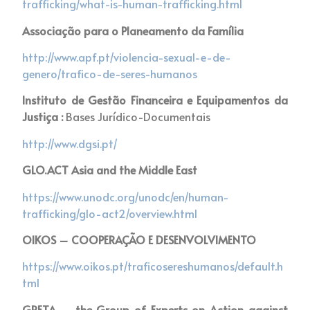
trafficking/what-is-human-trafficking.html
Associação para o Planeamento da Família
http://www.apf.pt/violencia-sexual-e-de-
genero/trafico-de-seres-humanos
Instituto de Gestão Financeira e Equipamentos da
Justiça :
Bases Jurídico-Documentais
http://www.dgsi.pt/
GLO.ACT Asia and the Middle East
https://www.unodc.org/unodc/en/human-
trafficking/glo-act2/overview.html
OIKOS – COOPERAÇÃO E DESENVOLVIMENTO
https://www.oikos.pt/traficosereshumanos/default.h
tml
GRETA – the Group of Experts on Action against