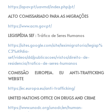
https://apav.pt/uavmd/index.php/pt/
ALTO COMISSARIADO PARA AS MIGRAÇÕES
https://www.acm.gov.pt/
LEGISPÉDIA SEF :
Tráfico de Seres Humanos
https://sites.google.com/site/leximigratoria/legisp%
C3%A9dia-
sef/videos/dd/publicacoes/vistos/direito-de-
residencia/trafico-de-seres-humanos
COMISSÃO EUROPEIA. EU ANTI-TRAFFICKING
WEBSITE
https://ec.europa.eu/anti-trafficking/
UNITED NATIONS OFFICE ON DRUGS AND CRIME
https://www.unodc.org/unodc/en/human-