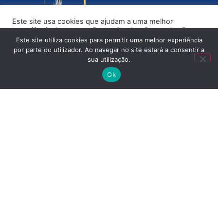
Este site usa cookies que ajudam a uma melhor
experiência de navegação no site. Ao clicar no botão
“Aceitar” ou continuar a visualizar o nosso site, você
Este site utiliza cookies para permitir uma melhor experiência
concorda com o uso de cookies no nosso site.
por parte do utilizador. Ao navegar no site estará a consentir a
sua utilização.
ACEITAR
Ok