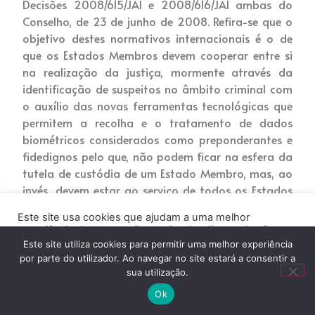
Decisões 2008/615/JAI e 2008/616/JAI ambas do
Conselho, de 23 de junho de 2008. Refira-se que o
objetivo destes normativos internacionais é o de
que os Estados Membros devem cooperar entre si
na realização da justiça, mormente através da
identificação de suspeitos no âmbito criminal com
o auxílio das novas ferramentas tecnológicas que
permitem a recolha e o tratamento de dados
biométricos considerados como preponderantes e
fidedignos pelo que, não podem ficar na esfera da
tutela de custódia de um Estado Membro, mas, ao
invés, devem estar ao serviço de todos os Estados
que, por um lado contribuem para a recolha e
Este site usa cookies que ajudam a uma melhor
tratamento dos dados identificativos e por outro,
experiência de navegação no site. Ao clicar no botão
obrigam-se à troca dos mesmos, com outros
“Aceitar” ou continuar a visualizar o nosso site, você
Este site utiliza cookies para permitir uma melhor experiência
concorda com o uso de cookies no nosso site.
Estados Membros.
por parte do utilizador. Ao navegar no site estará a consentir a
sua utilização.
Pode assim falar-se num sistema de apoio à justiça
ACEITAR
Ok
que deixou de ser feito apenas internamente, para