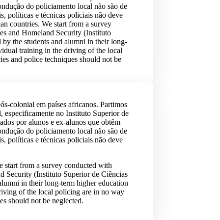
ondução do policiamento local não são de
 políticas e técnicas policiais não deve
ican countries. We start from a survey
nces and Homeland Security (Instituto
 by the students and alumni in their long-
dual training in the driving of the local
icies and police techniques should not be
pós-colonial em países africanos. Partimos
 especificamente no Instituto Superior de
mados por alunos e ex-alunos que obtêm
ondução do policiamento local não são de
 políticas e técnicas policiais não deve
 We start from a survey conducted with
nd Security (Instituto Superior de Ciências
alumni in their long-term higher education
riving of the local policing are in no way
ues should not be neglected.