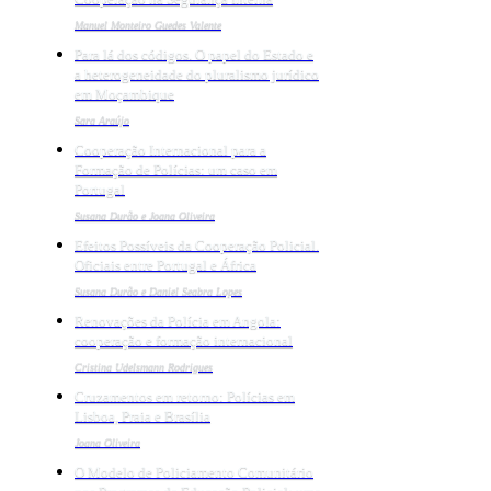
Manuel Monteiro Guedes Valente
Para lá dos códigos. O papel do Estado e
a heterogeneidade do pluralismo jurídico
em Moçambique
Sara Araújo
Cooperação Internacional para a
Formação de Polícias: um caso em
Portugal
Susana Durão e Joana Oliveira
Efeitos Possíveis da Cooperação Policial.
Oficiais entre Portugal e África
Susana Durão e Daniel Seabra Lopes
Renovações da Polícia em Angola:
cooperação e formação internacional
Cristina Udelsmann Rodrigues
Cruzamentos em retorno: Polícias em
Lisboa, Praia e Brasília
Joana Oliveira
O Modelo de Policiamento Comunitário