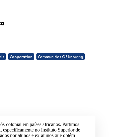
ca
als
Cooperation
Communities Of Knowing
pós-colonial em países africanos. Partimos
 especificamente no Instituto Superior de
mados por alunos e ex-alunos que obtêm