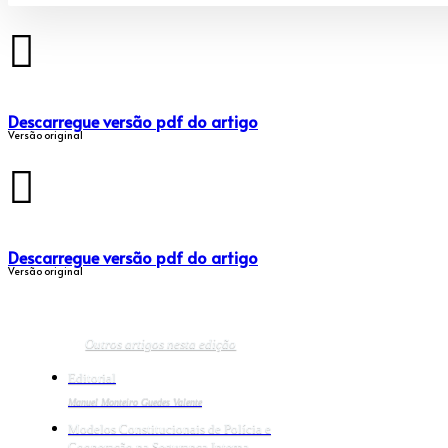
Descarregue versão pdf do artigo
Versão original
Descarregue versão pdf do artigo
Versão original
Outros artigos nesta edição
Editorial
Manuel Monteiro Guedes Valente
Modelos Constitucionais de Polícia e
Cooperação na Segurança Interna