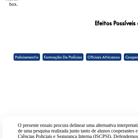
box.
Efeitos Possíveis
Policiamento
Formação De Polícias
Oficiais Africanos
Coope
O presente ensaio procura delinear uma alternativa interpretat
de uma pesquisa realizada junto tanto de alunos cooperantes 
Ciências Policiais e Segurança Interna (ISCPSI). Defendemos 