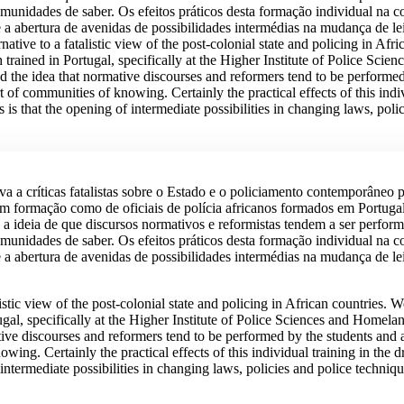
unidades de saber. Os efeitos práticos desta formação individual na c
 abertura de avenidas de possibilidades intermédias na mudança de leis,
rnative to a fatalistic view of the post-colonial state and policing in Afr
trained in Portugal, specifically at the Higher Institute of Police Scie
d the idea that normative discourses and reformers tend to be performed
of communities of knowing. Certainly the practical effects of this indivi
 is that the opening of intermediate possibilities in changing laws, pol
iva a críticas fatalistas sobre o Estado e o policiamento contemporâneo 
em formação como de oficiais de polícia africanos formados em Portugal,
a ideia de que discursos normativos e reformistas tendem a ser perfor
unidades de saber. Os efeitos práticos desta formação individual na c
 abertura de avenidas de possibilidades intermédias na mudança de leis,
alistic view of the post-colonial state and policing in African countries.
ugal, specifically at the Higher Institute of Police Sciences and Homela
tive discourses and reformers tend to be performed by the students and 
ing. Certainly the practical effects of this individual training in the d
 intermediate possibilities in changing laws, policies and police techniq