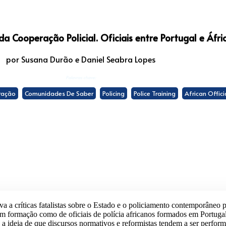
 da Cooperação Policial. Oficiais entre Portugal e Áfri
por Susana Durão e Daniel Seabra Lopes
Palavras chave:
ração
Comunidades De Saber
Policing
Police Training
African Offici
iva a críticas fatalistas sobre o Estado e o policiamento contemporâneo 
em formação como de oficiais de polícia africanos formados em Portugal,
a ideia de que discursos normativos e reformistas tendem a ser perfor