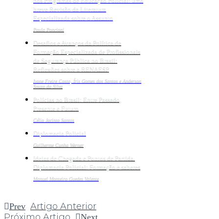
nos Programas de Educação Policial: uma
breve Revisão da Literatura
Especializada sobre o Assunto
Paula Poncioni
Desafios e Avanços da Política de
Formação Especializada de Profissionais
de Segurança Pública no Brasil:
Reflexões sobre a RENAESP
Ivone Freire Costa, Íris Gomes dos Santos e Anderson
Souza da Silva
Polícias no Brasil: Entre Passado,
Presente e Futuro
Célio Jacinto Santos
Diplomacia Policial
Guilherme Cunha Werner
Ideias de Chegada e Pontos de Partida.
Diplomacia Policial: Formação e saberes
Manuel Monteiro Guedes Valente
Artigo Anterior
Prev
Próximo Artigo
Next