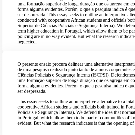
uma formação superior de longa duração que os agrega em com
forma alguma evidentes. Porém, o que a pesquisa indica é que a
ser desprezada. This essay seeks to outline an interpretive alte
conducted with cooperative African students and officials both 
Superior de Ciências Policiais e Segurança Interna). We defen
term higher education in Portugal, which allow them to be part 
policing are in no way evident. But what the research indicates
neglected.
O presente ensaio procura delinear uma alternativa interpretat
de uma pesquisa realizada junto tanto de alunos cooperantes 
Ciências Policiais e Segurança Interna (ISCPSI). Defendemos 
uma formação superior de longa duração que os agrega em com
forma alguma evidentes. Porém, o que a pesquisa indica é que a
ser desprezada.
This essay seeks to outline an interpretive alternative to a fat
cooperative African students and officials both trained in Port
Policiais e Segurança Interna). We defend the idea that norma
in Portugal, which allow them to be part of communities of know
evident. But what the research indicates is that the opening of