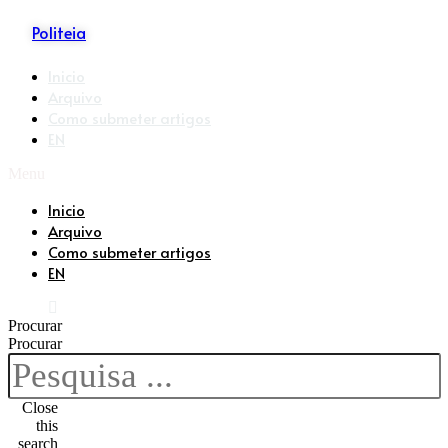
Politeia
Inicio
Arquivo
Como submeter artigos
EN
Menu
Inicio
Arquivo
Como submeter artigos
EN
Procurar
Procurar
Close
this
search