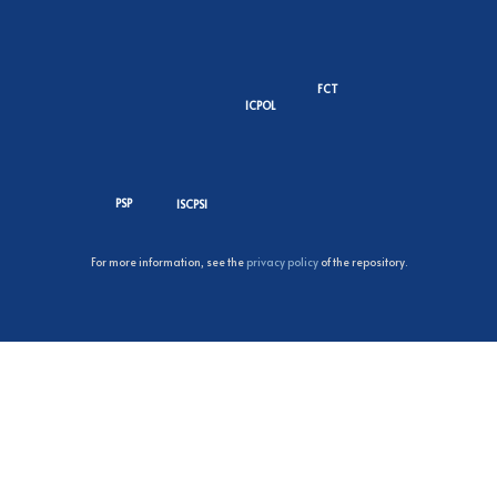
FCT
ICPOL
PSP
ISCPSI
For more information, see the
privacy policy
of the repository.