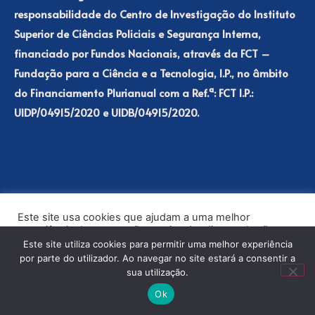
responsabilidade do Centro de Investigação do Instituto
Superior de Ciências Policiais e Segurança Interna,
financiado por Fundos Nacionais, através da FCT –
Fundação para a Ciência e a Tecnologia, I.P., no âmbito
do Financiamento Plurianual com a Ref.ª: FCT I.P.:
UIDP/04915/2020 e UIDB/04915/2020.
FCT
ICPOL
Este site usa cookies que ajudam a uma melhor
PSP
ISCPSI
experiência de navegação no site. Ao clicar no botão
“Aceitar” ou continuar a visualizar o nosso site, você
Este site utiliza cookies para permitir uma melhor experiência
concorda com o uso de cookies no nosso site.
Para mais informações consulte a
política de privacidade
do repositório.
por parte do utilizador. Ao navegar no site estará a consentir a
sua utilização.
ACEITAR
Ok